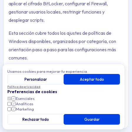
aplicar el cifrado BitLocker, configurar el Firewall,
gestionar usuarios locales, restringir funciones y
desplegar scripts.
Esta sección cubre todos los ajustes de políticas de
Windows disponibles, organizados por categoría, con
orientación paso a paso para las configuraciones más
comunes.
Usamos cookies para mejorar tu experiencia.
Personalizar
Aceptar todo
Política de privacidad
Configuraciones ADMX personalizadas
Preferencias de cookies
Archive Contents: Políticas
Importa plantillas ADMX y ADML personalizadas en
Esenciales
Analíticas
Applivery para gestionar políticas de aplicaciones de
Marketing
terceros en dispositivos Windows, más allá de las
This collection contains 17 articles across 1 sections: Políticas.
categorías integradas.
Rechazar todo
Guardar
Topics covered: Configuraciones ADMX personalizadas, Agente,