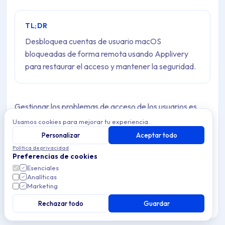
TL;DR
Desbloquea cuentas de usuario macOS
bloqueadas de forma remota usando Applivery
para restaurar el acceso y mantener la seguridad.
Gestionar los problemas de acceso de los usuarios es
una parte esencial para mantener el buen
Usamos cookies para mejorar tu experiencia.
funcionamiento y la seguridad en todos los dispositivos
Personalizar
Aceptar todo
macOS corporativos.
Política de privacidad
Preferencias de cookies
Esenciales
En ocasiones, una cuenta de usuario puede quedar
Analíticas
bloqueada después de superar el número permitido de
Marketing
intentos fallidos de inicio de sesión — normalmente por
Rechazar todo
Guardar
las políticas de contraseñas aplicadas. Cuando esto