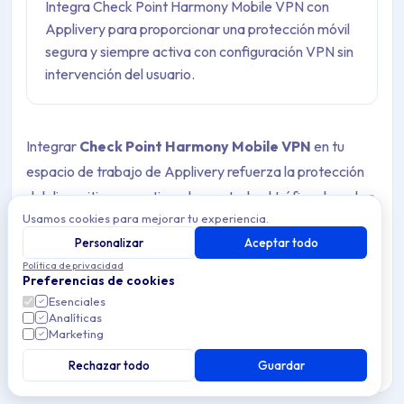
Integra Check Point Harmony Mobile VPN con
Applivery para proporcionar una protección móvil
segura y siempre activa con configuración VPN sin
intervención del usuario.
Integrar
Check Point Harmony Mobile VPN
en tu
espacio de trabajo de Applivery refuerza la protección
del dispositivo garantizando que todo el tráfico de red se
Usamos cookies para mejorar tu experiencia.
enruta de forma segura a través de la infraestructura de
Personalizar
Aceptar todo
confianza de Check Point.
Política de privacidad
Preferencias de cookies
La
función VPN
añade una capa de seguridad crítica a
Esenciales
las capacidades de prevención de amenazas de
Analíticas
Marketing
Harmony Mobile, ayudando a proteger a los usuarios de
conexiones maliciosas o no seguras incluso cuando están
Rechazar todo
Guardar
fuera de las redes corporativas.