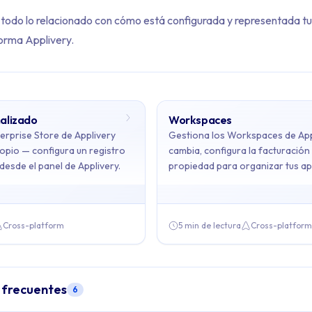
 todo lo relacionado con cómo está configurada y representada tu
forma Applivery.
alizado
Workspaces
tents: Organización
terprise Store de Applivery
Gestiona los Workspaces de App
opio — configura un registro
cambia, configura la facturación 
desde el panel de Applivery.
propiedad para organizar tus ap
ains 2 articles across 1 sections: Organización.
dispositivos de forma eficiente.
ominio personalizado, Workspaces
Cross-platform
5 min de lectura
Cross-platform
onalizado
- Personaliza tu Enterprise Store de Applivery con un 
 frecuentes
6
 Gestiona los Workspaces de Applivery — crea, cambia, configura la