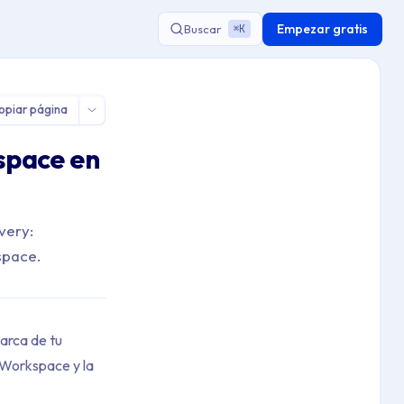
Empezar gratis
Buscar
K
⌘
opiar página
space en
very:
space.
marca de tu
 Workspace y la