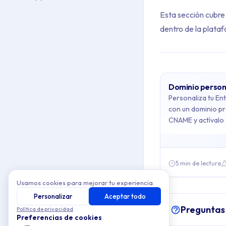
Esta sección cubre
dentro de la plata
Dominio person
Archive Con
Personaliza tu En
con un dominio pr
CNAME y actívalo 
This collection cont
Topics covered: D
5 min de lectura
Article listing:
Usamos cookies para mejorar tu experiencia.
Personalizar
Aceptar todo
Dominio pers
Preguntas
Política de privacidad
Workspaces
-
Preferencias de cookies