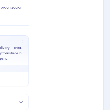
 organización
livery — crea,
y transfiere la
ps y
dominio propio — configura un registro CNAME y actívalo desde el 
 facturación y transfiere la propiedad para organizar tus apps y 