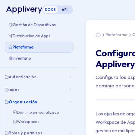
DOCS
API
Estás aquí: Home >
Gestión de Dispositivos
Plataforma
O
Distribución de Apps
Home
Plataforma
Configura
Inventario
Applivery
Configura los as
Autenticación
dominio personal
index
Organización
Dominio personalizado
Los ajustes de orga
Workspace de Appli
Workspaces
gestión de múltipl
Roles y permisos