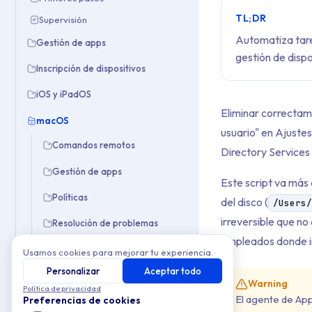
TL;DR
Supervisión
Automatiza tare
Gestión de apps
gestión de dispo
Inscripción de dispositivos
iOS y iPadOS
Eliminar correctam
macOS
usuario" en Ajustes
Comandos remotos
Directory Services
Gestión de apps
Este script va más 
Políticas
del disco (
/Users
irreversible que no
Resolución de problemas
empleados donde 
Scripts
Usamos cookies para mejorar tu experiencia.
Personalizar
Aceptar todo
Eliminar cuenta de usuario local
Warning
Política de privacidad
Forzar reinicio
El agente de App
Preferencias de cookies