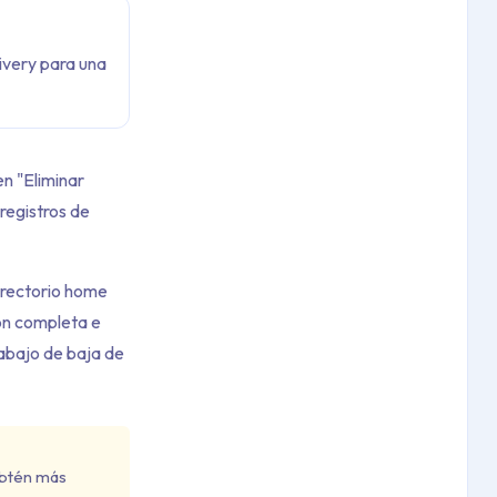
ivery para una
n "Eliminar
registros de
directorio home
ión completa e
rabajo de baja de
Obtén más