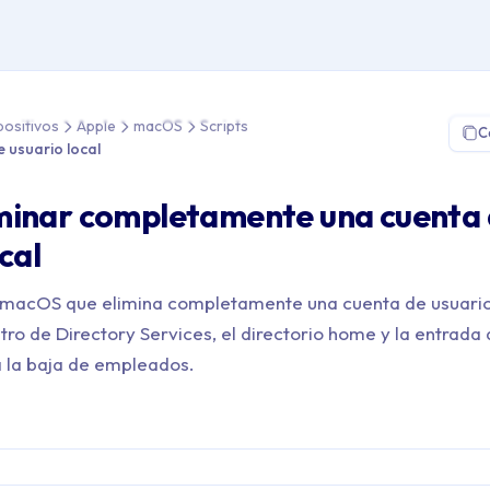
Gestión de Dispositivos > Apple > macOS > Scripts > Eliminar cue
positivos
Apple
macOS
Scripts
C
e usuario local
minar completamente una cuenta
cal
a macOS que elimina completamente una cuenta de usuario
tro de Directory Services, el directorio home y la entrada
a la baja de empleados.