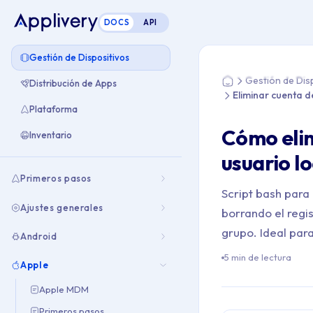
DOCS
API
Estás aquí: Home > 
Gestión de Dispositivos
Gestión de Dis
Distribución de Apps
Home
Eliminar cuenta d
Plataforma
Cómo eli
Inventario
usuario lo
Primeros pasos
Script bash par
Ajustes generales
borrando el regis
grupo. Ideal par
Android
5 min de lectura
Apple
Apple MDM
Primeros pasos