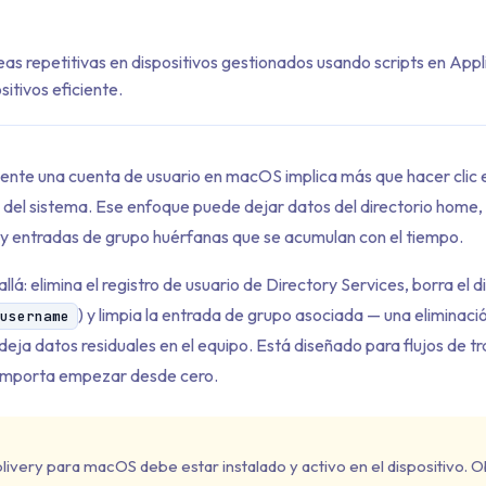
as repetitivas en dispositivos gestionados usando scripts en Appl
sitivos eficiente.
ente una cuenta de usuario en macOS implica más que hacer clic e
 del sistema. Ese enfoque puede dejar datos del directorio home, 
 y entradas de grupo huérfanas que se acumulan con el tiempo.
allá: elimina el registro de usuario de Directory Services, borra el 
) y limpia la entrada de grupo asociada — una eliminac
/username
 deja datos residuales en el equipo. Está diseñado para flujos de t
importa empezar desde cero.
livery para macOS debe estar instalado y activo en el dispositivo. 