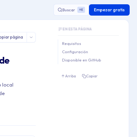
Empezar gratis
Buscar
K
⌘
Document Outline
nta de usuario local
EN ESTA PÁGINA
This document contains 3 main sections a
opiar página
Key topics covered: Requisitos, Configura
Requisitos
Section hierarchy:
Configuración
1. Requisitos

 de
Disponible en GitHub
2. Configuración

3. Disponible en GitHub
Arriba
Copiar
 local
 de