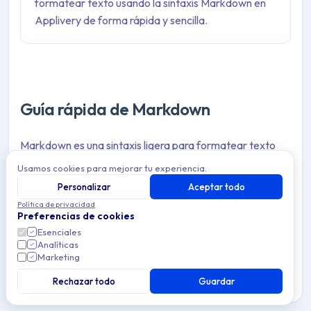
formatear texto usando la sintaxis Markdown en
Applivery de forma rápida y sencilla.
Guía rápida de Markdown
Markdown es una sintaxis ligera para formatear texto
plano que es fácil de leer y escribir. Applivery admite
Usamos cookies para mejorar tu experiencia.
Markdown en Publicaciones y campos de texto para
Personalizar
Aceptar todo
enriquecer tu contenido sin necesidad de HTML.
Política de privacidad
Preferencias de cookies
Esenciales
Esta página es una referencia rápida de los elementos de
Analíticas
Markdown más utilizados. Para la especificación
Marketing
completa, consulta
la especificación original de John
Rechazar todo
Guardar
Gruber
y la
guía de GitHub-flavored Markdown
.