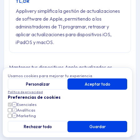
TL;DR
Applivery simplifica la gestión de actualizaciones
de software de Apple, permitiendo a los
administradores de TI programar, retrasar y
aplicar actualizaciones para dispositivos iOS,
iPadOS y macOS.
Mantener tus dispositivos Apple actualizados es
fundamental para la seguridad, el rendimiento y el
Usamos cookies para mejorar tu experiencia.
acceso a las últimas funciones. Con Applivery, puedes
Personalizar
Aceptar todo
Política de privacidad
controlar cómo y cuándo se entregan las actualizaciones
Preferencias de cookies
a los iPhones, iPads y Macs de tu organización,
Esenciales
Analíticas
garantizando que las actualizaciones no interrumpan los
Marketing
flujos de trabajo y que los dispositivos cumplan con tus
Rechazar todo
Guardar
políticas.