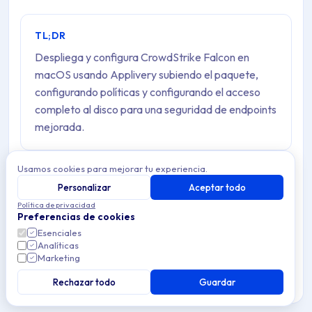
TL;DR
Despliega y configura CrowdStrike Falcon en
macOS usando Applivery subiendo el paquete,
configurando políticas y configurando el acceso
completo al disco para una seguridad de endpoints
mejorada.
Usamos cookies para mejorar tu experiencia.
CrowdStrike Falcon
es una potente plataforma de
Personalizar
Aceptar todo
seguridad nativa en la nube diseñada para ofrecer
Política de privacidad
Preferencias de cookies
antivirus y protección de endpoints líder en el sector para
Esenciales
dispositivos macOS y Windows. Aprovechando
Analíticas
Marketing
tecnologías de vanguardia como la
inteligencia
artificial (IA)
y el
aprendizaje automático (ML)
,
Rechazar todo
Guardar
Falcon detecta, previene y responde de forma proactiva