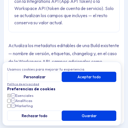
con la Integrations API (App API Token) o la
Workspace API (token de cuenta de servicio). Solo
se actualizan los campos que incluyes — el resto
conserva su valor actual.
Actualiza los metadatos editables de una Build existente
— nombre de versión, etiquetas, changelog y, en el caso
de la Workspace API, campos adicionales como
metadatos personalizados, scripts por defecto y estado
Usamos cookies para mejorar tu experiencia.
de deshabilitación. El binario de la Build y la información
Personalizar
Aceptar todo
Política de privacidad
de procesamiento no se ven afectados.
Preferencias de cookies
Esenciales
Incluye solo los campos que quieras cambiar. Los campos
Analíticas
no incluidos en el cuerpo de la petición conservan su valor
Marketing
actual.
Rechazar todo
Guardar
Applivery proporciona dos APIs independientes para