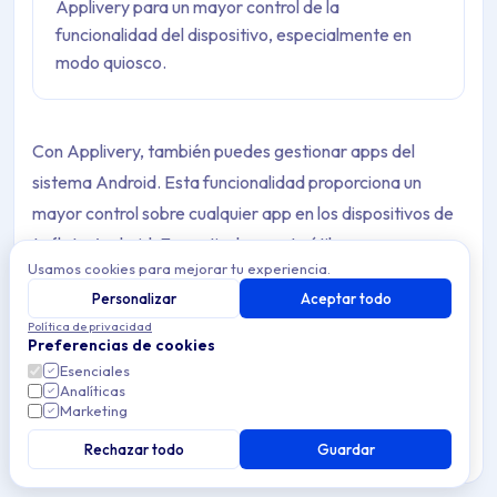
Applivery para un mayor control de la
funcionalidad del dispositivo, especialmente en
modo quiosco.
Con Applivery, también puedes gestionar apps del
sistema Android. Esta funcionalidad proporciona un
mayor control sobre cualquier app en los dispositivos de
tu flota Android. Es particularmente útil para
Usamos cookies para mejorar tu experiencia.
configuraciones de modo quiosco, donde quieres que los
Personalizar
Aceptar todo
usuarios tengan acceso solo a un conjunto específico de
Política de privacidad
apps.
Preferencias de cookies
Esenciales
En esta guía, te explicaremos el proceso.
Analíticas
Marketing
Rechazar todo
Guardar
Añadir apps del sistema a las