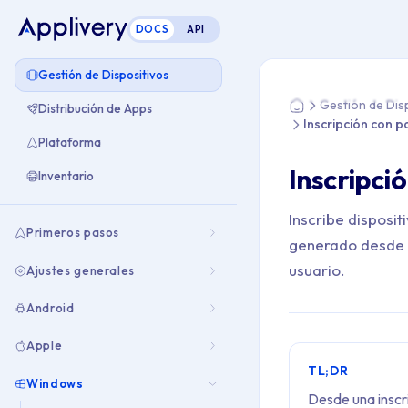
DOCS
API
Estás aquí: Home > 
Gestión de Dispositivos
Gestión de Dis
Distribución de Apps
Home
Inscripción con 
Plataforma
Inscripci
Inventario
Inscribe disposi
Primeros pasos
generado desde u
usuario.
Ajustes generales
Android
Apple
TL;DR
Windows
Desde una inscri