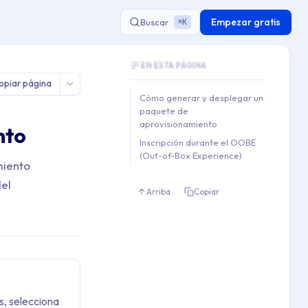
Empezar gratis
Buscar
K
⌘
Document Outline
> Inscripción con paquete de aprovisionamiento
EN ESTA PÁGINA
This document contains 2 main sections a
opiar página
Key topics covered: Cómo generar y desp
Cómo generar y desplegar un
Section hierarchy:
paquete de
aprovisionamiento
1. Cómo generar y desplegar 
nto
2. Inscripción durante el OO
Inscripción durante el OOBE
(Out-of-Box Experience)
miento
del
Arriba
Copiar
es, selecciona