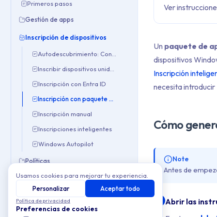
Primeros pasos
Ver instruccione
Gestión de apps
Inscripción de dispositivos
Un
paquete de a
Autodescubrimiento: Configuración CNAME
dispositivos Wind
Inscribir dispositivos unidos a Entra ID
Inscripción inteli
Inscripción con Entra ID
necesita introducir
Inscripción con paquete de aprovisionamiento
Inscripción manual
Cómo genera
Inscripciones inteligentes
Windows Autopilot
Note
Políticas
Antes de empeza
Usamos cookies para mejorar tu experiencia.
Resolución de problemas
Personalizar
Aceptar todo
Integraciones
Abrir las inst
1
Política de privacidad
Preferencias de cookies