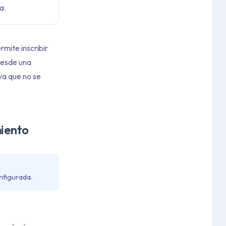
a.
mite inscribir
desde una
ya que no se
iento
nfigurada.