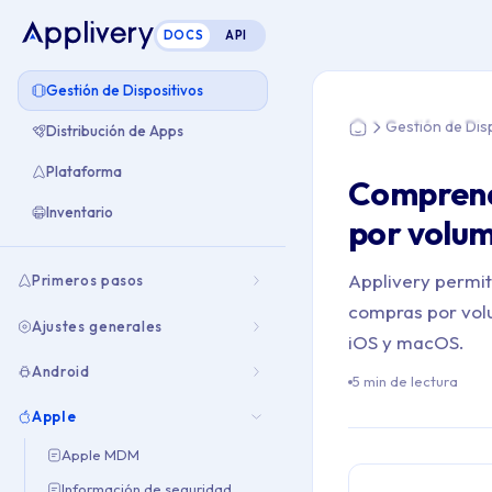
DOCS
API
Estás aquí: Home >
Gestión de Dispositivos
Gestión de Dis
Distribución de Apps
Home
Plataforma
Comprend
Inventario
por volum
Applivery permit
Primeros pasos
compras por volu
Ajustes generales
iOS y macOS.
Android
5 min de lectura
Apple
Apple MDM
Información de seguridad