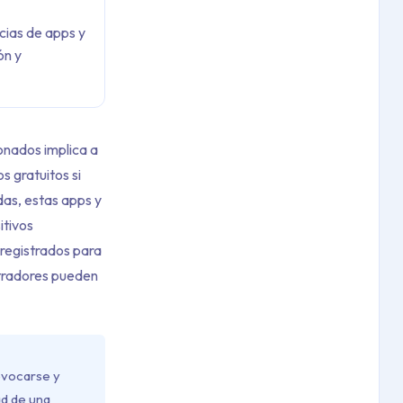
cias de apps y
ón y
ionados implica a
os gratuitos si
das, estas apps y
itivos
 registrados para
stradores pueden
evocarse y
ad de una