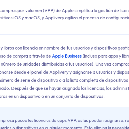
compras por volumen (VPP) de Apple simplifica la gestión de licen
ositivos iOS y macOS, y Applivery agiliza el proceso de configuraci
y libros con licencia en nombre de tus usuarios y dispositivos gest
eso de compra a través de
Apple Business
(incluso para apps y libr
l número de unidades distribuidas a tus usuarios). Una vez compra
onarse desde el panel de Applivery y asignarse a usuarios y dispos
número de serie de dispositivo o a la lista completa de dispositivos
nado. Después de que se hayan asignado las licencias, los admini
bros en un dispositivo o en un conjunto de dispositivos.
mpresa posee las licencias de apps VPP, estas pueden asignarse, r
uarios o dispositivos en cualquier momento. Esto elimina la necesid