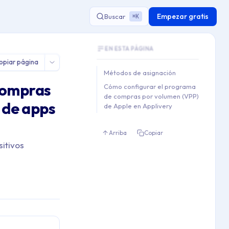
Empezar gratis
Buscar
K
⌘
Document Outline
EN ESTA PÁGINA
This document contains 2 main sections a
opiar página
Key topics covered: Métodos de asignaci
Métodos de asignación
Section hierarchy:
compras
Cómo configurar el programa
1. Métodos de asignación

de compras por volumen (VPP)
 de apps
2. Cómo configurar el progra
de Apple en Applivery
Arriba
Copiar
itivos