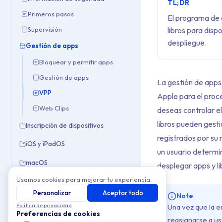
TL;DR
Primeros pasos
El programa de 
Supervisión
libros para disp
despliegue.
Gestión de apps
Bloquear y permitir apps
Gestión de apps
La gestión de apps 
VPP
Apple para el proc
Web Clips
deseas controlar e
libros pueden gesti
Inscripción de dispositivos
registrados por su 
iOS y iPadOS
un usuario determi
macOS
desplegar apps y li
Usamos cookies para mejorar tu experiencia.
Políticas
Personalizar
Aceptar todo
Note
Windows
Política de privacidad
Una vez que la e
Preferencias de cookies
reasignarse a us