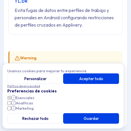
TL;DR
Evita fugas de datos entre perfiles de trabajo y
personales en Android configurando restricciones
de perfiles cruzados en Applivery.
Warning
Las restricciones de perfiles cruzados requieren un
Usamos cookies para mejorar tu experiencia.
perfil de trabajo (inscripción COPE o BYOD) y
no
Personalizar
Aceptar todo
están disponibles en dispositivos AOSP
. En
Política de privacidad
AOSP, el Applivery DPC se ejecuta como Device
Preferencias de cookies
Owner en todo el dispositivo: no hay perfil personal
Esenciales
del que separar los datos.
Analíticas
Marketing
Rechazar todo
Guardar
Proteger la privacidad de los datos corporativos es
esencial para garantizar la seguridad e integridad de tu