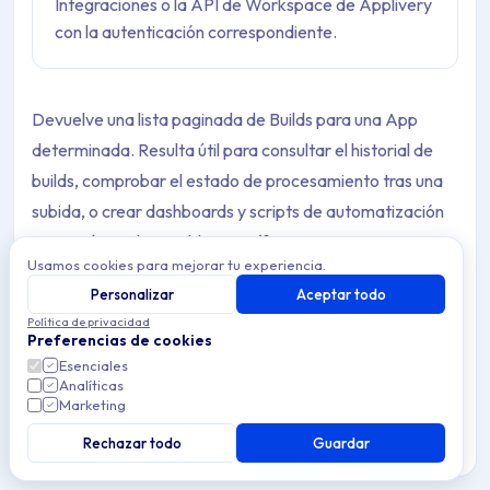
Integraciones o la API de Workspace de Applivery
con la autenticación correspondiente.
Devuelve una lista paginada de Builds para una App
determinada. Resulta útil para consultar el historial de
builds, comprobar el estado de procesamiento tras una
subida, o crear dashboards y scripts de automatización
que actúen sobre Builds específicos.
Usamos cookies para mejorar tu experiencia.
Applivery proporciona dos APIs independientes para
Personalizar
Aceptar todo
listar Builds, cada una con una credencial de
Política de privacidad
Preferencias de cookies
autenticación diferente.
Esenciales
Analíticas
Marketing
Rechazar todo
Guardar
Cómo elegir la API correcta