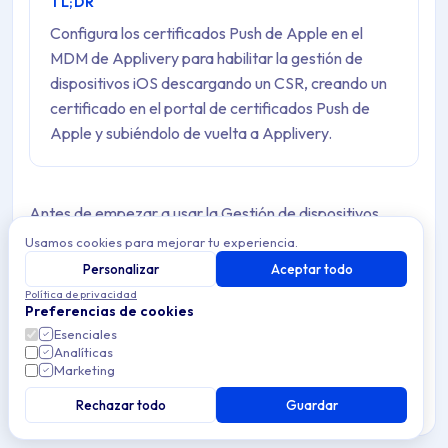
TL;DR
Configura los certificados Push de Apple en el
MDM de Applivery para habilitar la gestión de
dispositivos iOS descargando un CSR, creando un
certificado en el portal de certificados Push de
Apple y subiéndolo de vuelta a Applivery.
Antes de empezar a usar la Gestión de dispositivos
Apple de Applivery, debes seguir una serie de pasos
Usamos cookies para mejorar tu experiencia.
para habilitar tu espacio de trabajo para interactuar con
Personalizar
Aceptar todo
Política de privacidad
los servicios de Apple y registrar tu organización
Preferencias de cookies
empresarial de Apple. Los siguientes pasos te guiarán a
Esenciales
través del proceso:
Analíticas
Marketing
Descarga la Solicitud de firma de certificado
1
Rechazar todo
Guardar
(CSR) de Applivery