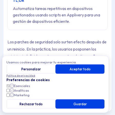
TL;DR
Automatiza tareas repetitivas en dispositivos
gestionados usando scripts en Applivery para una
gestión de dispositivos eficiente.
Los parches de seguridad solo surten efecto después de
un reinicio. En la práctica, los usuarios posponen los
reinicios indefinidamente — y cuanto más tiempo lleva un
Usamos cookies para mejorar tu experiencia.
dispositivo sin reiniciar, más actualizaciones de seguridad
Personalizar
Aceptar todo
se acumulan en estado pendiente. Los equipos que
Política de privacidad
llevan semanas encendidos también tienden a mostrar
Preferencias de cookies
un rendimiento degradado y presión de memoria que un
Esenciales
Analíticas
simple reinicio resolvería.
Marketing
El problema de forzar un reinicio con un apagado
Rechazar todo
Guardar
abrupto es que causa interrupciones y frustración. Este