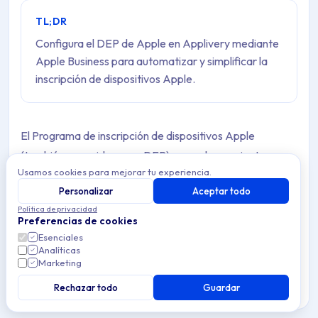
TL;DR
Configura el DEP de Apple en Applivery mediante
Apple Business para automatizar y simplificar la
inscripción de dispositivos Apple.
El Programa de inscripción de dispositivos Apple
(también conocido como DEP) es una herramienta
Usamos cookies para mejorar tu experiencia.
integrada en Apple Business que permite a las
Personalizar
Aceptar todo
organizaciones automatizar completamente el proceso
Política de privacidad
de inscripción de dispositivos Apple en soluciones MDM
Preferencias de cookies
como Applivery. En sus inicios, se centraba en los nuevos
Esenciales
Analíticas
dispositivos, pero a partir de iOS 11, también admite la
Marketing
inscripción de dispositivos ya adquiridos. El DEP ayuda a
Rechazar todo
Guardar
las organizaciones a activar la supervisión, la inscripción
MDM, omitir pasos de configuración y muchas otras