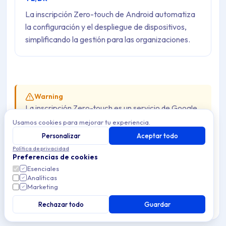
La inscripción Zero-touch de Android automatiza
la configuración y el despliegue de dispositivos,
simplificando la gestión para las organizaciones.
Warning
La inscripción Zero-touch es un servicio de Google
que requiere Google Mobile Services (GMS) y
no
Usamos cookies para mejorar tu experiencia.
está disponible en dispositivos AOSP
. Para
Personalizar
Aceptar todo
inscribir dispositivos AOSP, usa el aprovisionamiento
Política de privacidad
Preferencias de cookies
con código QR. Consulta
Gestión de Android AOSP
Esenciales
para más detalles.
Analíticas
Marketing
Rechazar todo
Guardar
La inscripción Zero-touch de Android o el
aprovisionamiento Zero-touch de Android (ZTP) es un