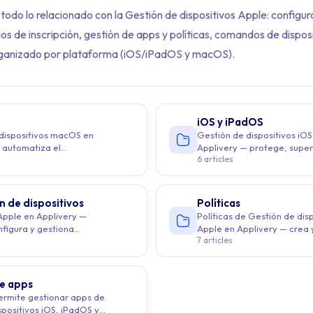
todo lo relacionado con la Gestión de dispositivos Apple: configur
 de inscripción, gestión de apps y políticas, comandos de disposi
ganizado por plataforma (iOS/iPadOS y macOS).
iOS y iPadOS
dispositivos macOS en
Gestión de dispositivos iO
ents: Apple
 automatiza el
Applivery — protege, super
6 articles
miento, aplica políticas de
administra dispositivos cor
 mantén el cumplimiento a
automatiza el aprovisionam
ains 3 articles across 1 sections: Apple.
aplicación de políticas.
n de dispositivos
Políticas
ple MDM, Primeros pasos, Supervisión
 Apple en Applivery —
Políticas de Gestión de dis
nfigura y gestiona
Apple en Applivery — crea 
7 articles
s iOS, iPadOS y macOS a
políticas en dispositivos iO
e un panel centralizado.
macOS desde un panel cent
e apps
Apple MDM con Applivery — visión general de Apple Business, DEP
ermite gestionar apps de
spositivos iOS, iPadOS y