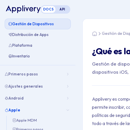
DOCS
API
Estás aquí: Home >
Gestión de Dispositivos
Gestión de Dis
Distribución de Apps
Home
Plataforma
¿Qué es l
Inventario
Gestión de dispo
dispositivos iOS
Primeros pasos
Ajustes generales
Android
Applivery es comp
permite inscribir, 
Apple
políticas de seguri
Apple MDM
todo a través de l
Primeros pasos