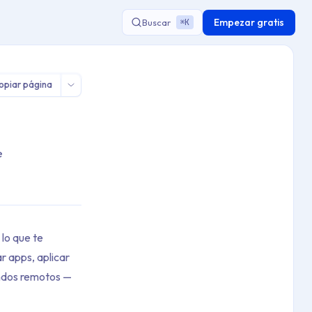
Empezar gratis
Buscar
K
⌘
opiar página
e
lo que te
r apps, aplicar
mandos remotos —