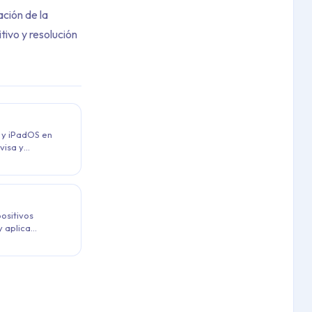
ación de la
tivo y resolución
S y iPadOS en
visa y
porativos,
iento y la
positivos
y aplica
S, iPadOS y
ralizado.
, VPP, supervisión y fundamentos de la gestión de dispositivos 