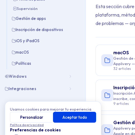
Esta sección cubre 
Supervisión
plataforma, métodos
Gestión de apps
de problemas — or
Inscripción de dispositivos
iOS y iPadOS
macOS
macOS
Gestión de 
Archive Cont
Políticas
Applivery —
32 articles
aprovisiona
seguridad y
Windows
This collection cont
escala.
Inscripció
Integraciones
Topics covered: Ap
Inscripción
inscribe, co
9 articles
dispositivo
Usamos cookies para mejorar tu experiencia.
escala desd
Article listing:
Personalizar
Aceptar todo
Gestión d
Apple MDM
- 
Política de privacidad
Applivery p
Preferencias de cookies
Apple en di