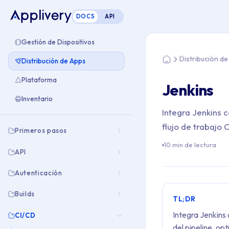
DOCS
API
Estás aquí: Home >
Gestión de Dispositivos
Distribución d
Distribución de Apps
Home
Plataforma
Jenkins
Inventario
Integra Jenkins c
flujo de trabajo 
Primeros pasos
10 min de lectura
API
Autenticación
Builds
TL;DR
Integra Jenkins
CI/CD
del pipeline, op