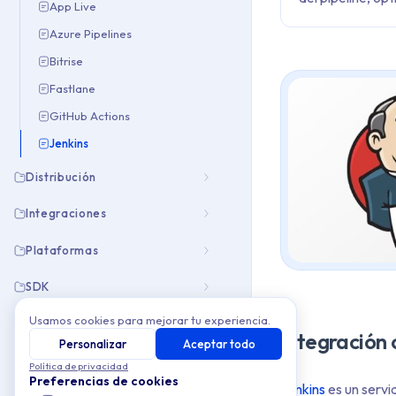
App Live
Azure Pipelines
Bitrise
Fastlane
GitHub Actions
Jenkins
Distribución
Integraciones
Plataformas
SDK
Usamos cookies para mejorar tu experiencia.
Resolución de problemas
Integración 
Personalizar
Aceptar todo
Política de privacidad
Preferencias de cookies
Jenkins
es un servi