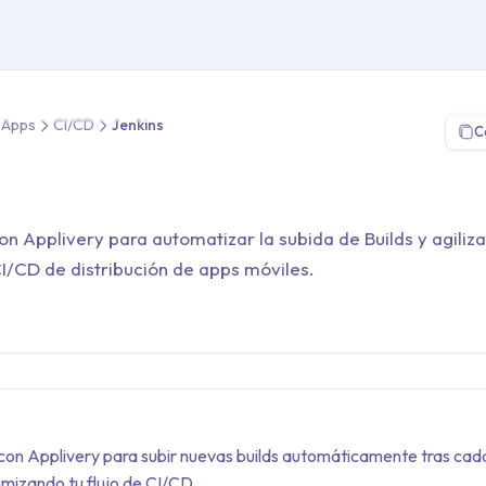
 Distribución de Apps > CI/CD > Jenkins
e Apps
CI/CD
Jenkins
C
on Applivery para automatizar la subida de Builds y agiliza
CI/CD de distribución de apps móviles.
 con Applivery para subir nuevas builds automáticamente tras cad
timizando tu flujo de CI/CD.