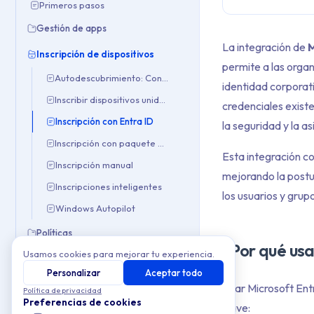
Primeros pasos
Gestión de apps
La integración de
M
Inscripción de dispositivos
permite a las organ
Autodescubrimiento: Configuración CNAME
identidad corporati
Inscribir dispositivos unidos a Entra ID
credenciales existe
Inscripción con Entra ID
la seguridad y la as
Inscripción con paquete de aprovisionamiento
Esta integración co
Inscripción manual
mejorando la postu
Inscripciones inteligentes
los usuarios y grup
Windows Autopilot
Políticas
¿Por qué usa
Usamos cookies para mejorar tu experiencia.
Resolución de problemas
Personalizar
Aceptar todo
Integraciones
Usar Microsoft Entr
Política de privacidad
Preferencias de cookies
clave: