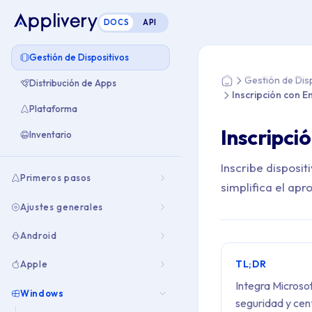
DOCS
API
Estás aquí: Home > 
Gestión de Dispositivos
Gestión de Dis
Distribución de Apps
Home
Inscripción con E
Plataforma
Inscripci
Inventario
Inscribe disposi
Primeros pasos
simplifica el apr
Ajustes generales
Android
TL;DR
Apple
Integra Microsof
Windows
seguridad y cent