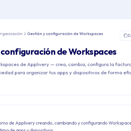
 Plataforma > Organización > Gestión y configuración de Worksp
rganización
Gestión y configuración de Workspaces
C
 configuración de Workspaces
kspaces de Applivery — crea, cambia, configura la factur
piedad para organizar tus apps y dispositivos de forma efi
torno de Applivery creando, cambiando y configurando Workspace
tima de apps y dispositivos.