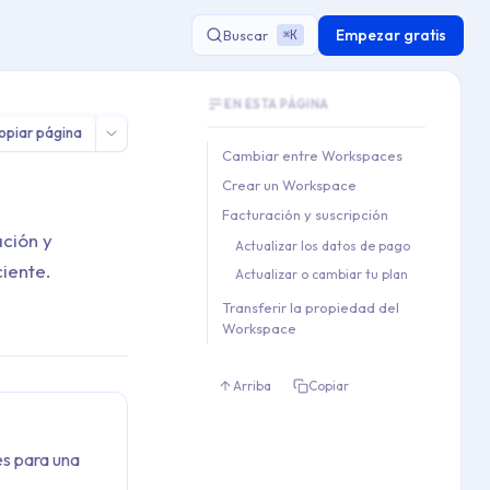
Empezar gratis
Buscar
K
⌘
Document Outline
aces
EN ESTA PÁGINA
This document contains 4 main sections a
opiar página
Key topics covered: Cambiar entre Worksp
Cambiar entre Workspaces
Section hierarchy:
Crear un Workspace
1. Cambiar entre Workspaces

Facturación y suscripción
2. Crear un Workspace

ación y
Actualizar los datos de pago
3. Facturación y suscripción

ciente.
Actualizar o cambiar tu plan
   3.1. Actualizar los datos 
   3.2. Actualizar o cambiar 
Transferir la propiedad del
Workspace
4. Transferir la propiedad d
Arriba
Copiar
s para una