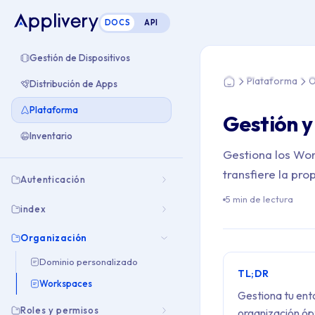
DOCS
API
Estás aquí: Home >
Gestión de Dispositivos
Plataforma
O
Distribución de Apps
Home
Plataforma
Gestión y
Inventario
Gestiona los Wor
transfiere la pro
Autenticación
5 min de lectura
index
Organización
Dominio personalizado
TL;DR
Workspaces
Gestiona tu en
Roles y permisos
organización óp