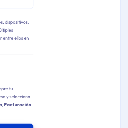
, dispositivos,
ltiples
 entre ellos en
mpre tu
eso y selecciona
a
,
Facturación