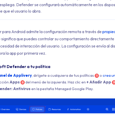
espliega. Defender se configurará automáticamente en los dispos
e que el usuario lo abra.
 para Android admite la configuración remota a través de
propie
ue significa que puedes controlar su comportamiento directamente
ecesidad de interacción del usuario. La configuración se envía al di
bra la app por primera vez.
oft Defender a tu política
nel de Applivery
, dirígete a cualquiera de tus políticas
o
crea u
1
ección
Apps
del menú de la izquierda. Haz clic en
+ Añadir App
2
3
ender: Antivirus
en la pestaña Managed Google Play.