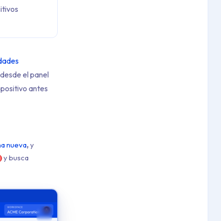
itivos
dades
 desde el panel
spositivo antes
na nueva
,
y
y busca