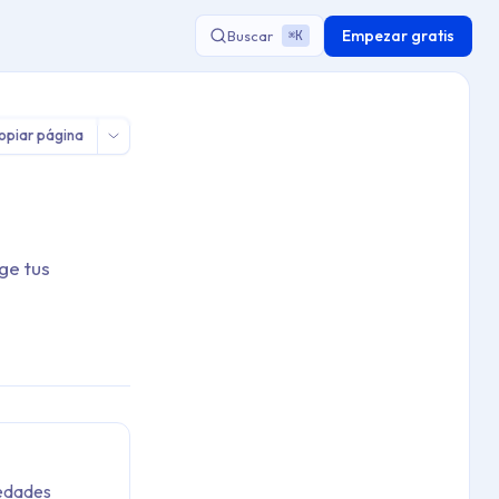
Empezar gratis
Buscar
K
⌘
r Microsoft Defender
opiar página
ge tus
iedades