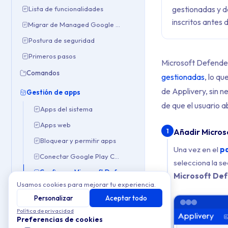
gestionadas y d
Lista de funcionalidades
inscritos antes d
Migrar de Managed Google Play Accounts a Managed Google Domain
Postura de seguridad
Primeros pasos
Microsoft Defender
Comandos
gestionadas
, lo q
de Applivery, sin n
Gestión de apps
de que el usuario a
Apps del sistema
Apps web
Añadir Micros
1
Bloquear y permitir apps
Una vez en el
pa
Conectar Google Play Console
selecciona la s
Configurar Microsoft Defender
Microsoft Def
Usamos cookies para mejorar tu experiencia.
Distribución de apps privadas con Managed Google Play
Personalizar
Aceptar todo
Distribución de apps privadas vía MDM
Política de privacidad
Preferencias de cookies
Gestión de actualizaciones