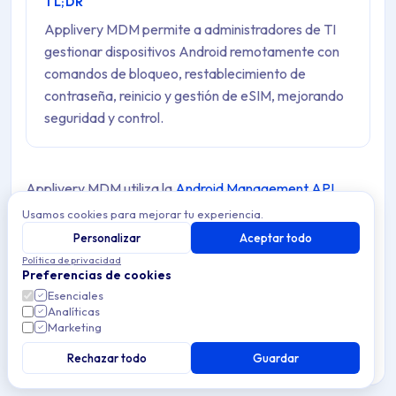
TL;DR
Applivery MDM permite a administradores de TI
gestionar dispositivos Android remotamente con
comandos de bloqueo, restablecimiento de
contraseña, reinicio y gestión de eSIM, mejorando
seguridad y control.
Applivery MDM utiliza la
Android Management API
(AMAPI) para proporcionar capacidades robustas de
Usamos cookies para mejorar tu experiencia.
comandos remotos para la gestión de dispositivos
Personalizar
Aceptar todo
Política de privacidad
Android. Al depender de las amplias funciones de
Preferencias de cookies
AMAPI, Applivery garantiza la ejecución fluida de
Esenciales
acciones remotas, permitiendo a los administradores de
Analíticas
Marketing
TI mantener el control y aplicar políticas de seguridad de
Rechazar todo
Guardar
forma efectiva en su flota de dispositivos.