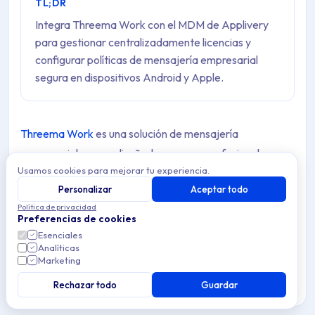
TL;DR
Integra Threema Work con el MDM de Applivery
para gestionar centralizadamente licencias y
configurar políticas de mensajería empresarial
segura en dispositivos Android y Apple.
Threema Work
es una solución de mensajería
empresarial segura diseñada para uso profesional en
Usamos cookies para mejorar tu experiencia.
organizaciones que priorizan la protección de datos y la
Personalizar
Aceptar todo
privacidad. A diferencia de las apps de mensajería
Política de privacidad
convencionales, Threema Work garantiza el cifrado de
Preferencias de cookies
extremo a extremo en todas las comunicaciones,
Esenciales
Analíticas
incluidos mensajes, llamadas de voz y archivos. Cumple
Marketing
con estrictas normativas de privacidad como el RGPD y
Rechazar todo
Guardar
no requiere número de teléfono ni dirección de email,
preservando el anonimato del usuario.