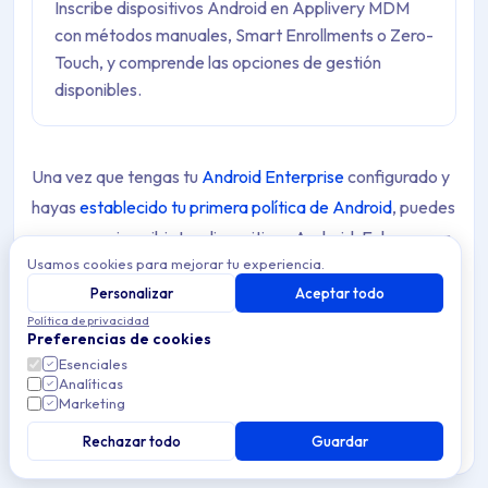
Inscribe dispositivos Android en Applivery MDM
con métodos manuales, Smart Enrollments o Zero-
Touch, y comprende las opciones de gestión
disponibles.
Una vez que tengas tu
Android Enterprise
configurado y
hayas
establecido tu primera política de Android
, puedes
empezar a inscribir tus dispositivos Android. Echemos un
Usamos cookies para mejorar tu experiencia.
vistazo.
Personalizar
Aceptar todo
Política de privacidad
Preferencias de cookies
Opciones de inscripción
Esenciales
Analíticas
Marketing
Applivery soporta múltiples formas de inscribir tus
dispositivos Android:
Rechazar todo
Guardar
Inscripción manual a través de un código QR o código