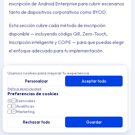
inscripción de Android Enterprise para cubrir escenarios
tanto de dispositivos corporativos como BYOD.
Esta sección cubre cada método de inscripción
disponible — incluyendo código QR, Zero-Touch,
Inscripción inteligente y COPE — para que puedas elegir
el enfoque adecuado para tu implementación.
Usamos cookies para mejorar tu experiencia.
Personalizar
Aceptar todo
Inscripción manual
Archive Contents: Inscripción de disposi
Política de privacidad
Inscribe dispositivos Android en Applivery MDM
Preferencias de cookies
mediante código QR o alfanumérico. Ideal para flotas
Esenciales
pequeñas o configuraciones puntuales sin Zero-Touch.
This collection contains 4 articles across 1 sections: Inscripción
Analíticas
Marketing
Topics covered: Inscripción manual, Inscripción con Samsung K
Rechazar todo
Guardar
8 min de lectura
Android