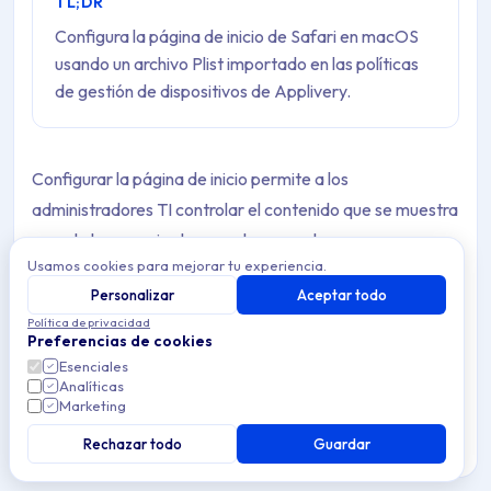
TL;DR
Configura la página de inicio de Safari en macOS
usando un archivo Plist importado en las políticas
de gestión de dispositivos de Applivery.
Configurar la página de inicio permite a los
administradores TI controlar el contenido que se muestra
cuando los usuarios lanzan el navegador.
Usamos cookies para mejorar tu experiencia.
Usa el siguiente Plist para establecer una URL de página
Personalizar
Aceptar todo
de inicio para el navegador Safari. Copia el contenido de
Política de privacidad
Preferencias de cookies
abajo e impórtalo en la política macOS relevante.
Esenciales
Analíticas
Marketing
Safari Homepage Plist
Rechazar todo
Guardar
<?xml version="1.0" encoding="UTF-8"?>
