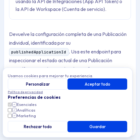
usando la API de Integraciones (App API Token) o
la API de Workspace (Cuenta de servicio).
Devuelve la configuración completa de una Publicación
individual, identificada por su
. Usa este endpoint para
publishedApplicationId
inspeccionar el estado actual de una Publicación
específica antes de actualizarla, verificar su
Usamos cookies para mejorar tu experiencia.
configuración de acceso o recuperar su
Personalizar
Aceptar todo
.
distributionUrl
Política de privacidad
Preferencias de cookies
Esenciales
Warning
Analíticas
Antes de actualizar una Publicación con PUT,
Marketing
recupera siempre sus detalles actuales con
Rechazar todo
Guardar
este endpoint
. El
endpoint PUT
es una sustitución
completa — obtener el estado actual te permite