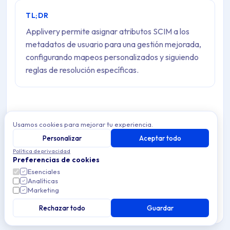
TL;DR
Applivery permite asignar atributos SCIM a los
metadatos de usuario para una gestión mejorada,
configurando mapeos personalizados y siguiendo
reglas de resolución específicas.
Usamos cookies para mejorar tu experiencia.
Warning
Personalizar
Aceptar todo
Esta es una función premium que puede no estar
Política de privacidad
disponible en tu plan actual. Consulta la disponibilidad
Preferencias de cookies
en nuestra
página de precios
.
Esenciales
Analíticas
Marketing
Al recibir información de usuario a través de SCIM, los
Rechazar todo
Guardar
datos a menudo se organizan en varios esquemas. Para
mantener esta información consistente, utilizable y