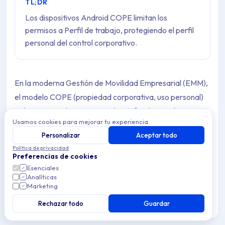
TL;DR
Los dispositivos Android COPE limitan los
permisos a Perfil de trabajo, protegiendo el perfil
personal del control corporativo.
En la moderna Gestión de Movilidad Empresarial (EMM),
el modelo COPE (propiedad corporativa, uso personal)
se ha convertido en una opción preferida para las
Usamos cookies para mejorar tu experiencia.
organizaciones que desean la propiedad total del
Personalizar
Aceptar todo
dispositivo, al mismo tiempo que permiten el uso
Política de privacidad
personal. Este escenario de uso mixto proporciona
Preferencias de cookies
flexibilidad a los empleados, pero también introduce
Esenciales
Analíticas
limitaciones técnicas que afectan directamente la forma
Marketing
en que se comportan las propiedades gestionadas y los
Rechazar todo
Guardar
permisos a nivel de app en los dispositivos Android
COPE.