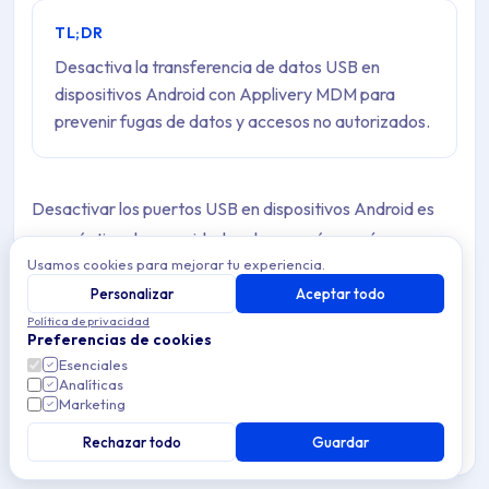
TL;DR
Desactiva la transferencia de datos USB en
dispositivos Android con Applivery MDM para
prevenir fugas de datos y accesos no autorizados.
Desactivar los puertos USB en dispositivos Android es
una práctica de seguridad cada vez más común en
Usamos cookies para mejorar tu experiencia.
entornos corporativos, especialmente en industrias
Personalizar
Aceptar todo
donde la protección de datos y el control de acceso físico
Política de privacidad
son críticos. Con soluciones MDM como Applivery, las
Preferencias de cookies
organizaciones pueden restringir la funcionalidad del
Esenciales
Analíticas
puerto USB para prevenir transferencias de archivos no
Marketing
autorizadas, el uso de dispositivos de almacenamiento
Rechazar todo
Guardar
externos o la carga desde fuentes no confiables. Esta
capacidad mejora la postura de seguridad de la