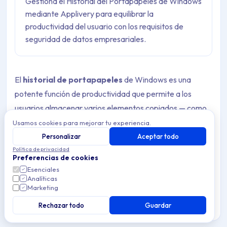
Gestiona el Historial del Portapapeles de Windows
mediante Applivery para equilibrar la
productividad del usuario con los requisitos de
seguridad de datos empresariales.
El
historial de portapapeles
de Windows es una
potente función de productividad que permite a los
usuarios almacenar varios elementos copiados — como
texto, imágenes y enlaces — en un historial accesible
Usamos cookies para mejorar tu experiencia.
mediante un atajo de teclado simple. Esta función
Personalizar
Aceptar todo
Política de privacidad
admite anclar los elementos usados con frecuencia para
Preferencias de cookies
un acceso rápido y sincronizar los datos del portapapeles
Esenciales
entre Dispositivos a través de cuentas de Microsoft,
Analíticas
Marketing
permitiendo flujos de trabajo fluidos en varios
Rechazar todo
Guardar
Dispositivos Windows.