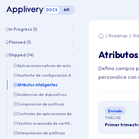
DOCS
API
Estás aquí: Home >
In Progress (1)
Roadmap
Sh
Home
Planned (1)
Atributos
Shipped (14)
Aplicaciones nativas de autoservicio
Defina campos pe
Asistente de configuración de macOS
personalice con e
Atributos inteligentes
Audiencias de dispositivos
Composición de políticas
Enviado
Controles de aplicaciones de Android
TIMELINE
Gestión avanzada de certificados
Primer trimest
Interpolación de políticas