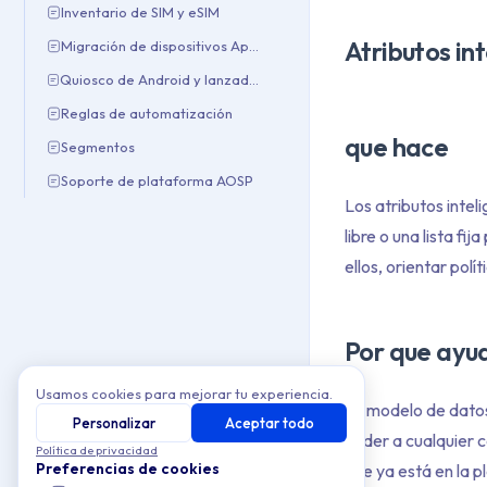
Inventario de SIM y eSIM
Atributos in
Migración de dispositivos Apple
Quiosco de Android y lanzador personalizado
Reglas de automatización
que hace
Segmentos
Soporte de plataforma AOSP
Los atributos intel
libre o una lista fi
ellos, orientar pol
Por que ayu
Usamos cookies para mejorar tu experiencia.
Su modelo de datos
Personalizar
Aceptar todo
ceder a cualquier c
Política de privacidad
Preferencias de cookies
que ya está en la p