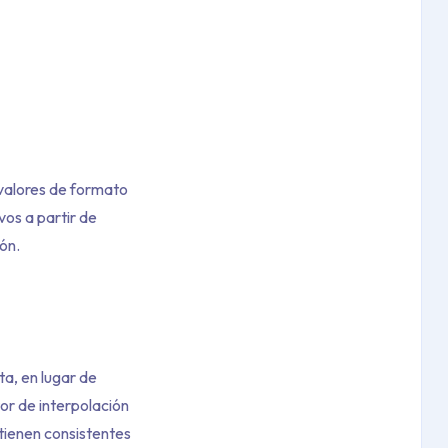
 valores de formato
ivos a partir de
ión.
ta, en lugar de
or de interpolación
ntienen consistentes