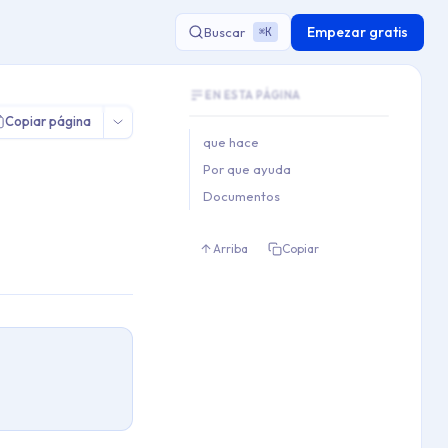
Empezar gratis
Buscar
K
⌘
Document Outline
EN ESTA PÁGINA
This document contains 3 main sections a
Copiar página
Key topics covered: que hace, Por que 
que hace
Section hierarchy:
Por que ayuda
1. que hace

Documentos
2. Por que ayuda

3. Documentos
Arriba
Copiar