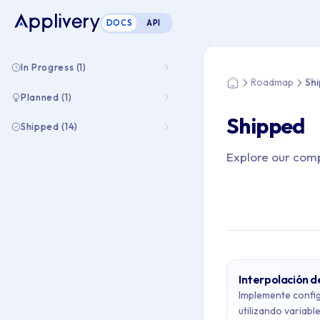
DOCS
API
Estás aquí: Home 
In Progress (1)
Roadmap
Sh
Home
Planned (1)
Shipped
Shipped (14)
Explore our com
Interpolación de
Archive Con
Implemente config
utilizando variabl