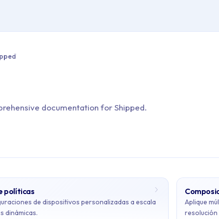
> Roadmap > Shipped
ipped
prehensive documentation for Shipped.
 políticas
Composici
tents: Shipped
uraciones de dispositivos personalizadas a escala
Aplique múl
es dinámicas.
resolución