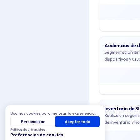
This collection cont
Topics covered: Int
Article listing:
Audiencias de d
Interpolación 
Segmentación din
Composición d
dispositivos y usu
Audiencias de
Reglas de au
Inventario de
Soporte de p
Inventario de S
Usamos cookies para mejorar tu experiencia.
Quiosco de An
Realice un seguim
Personalizar
Aceptar todo
de inventario vinc
Asistente de
Política de privacidad
Preferencias de cookies
Aplicaciones 