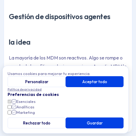
Gestión de dispositivos agentes
la idea
La mayoría de los MDM son reactivos. Algo se rompe o
se sale de la política y alguien reacciona. Agentic MDM le
Usamos cookies para mejorar tu experiencia.
da la vuelta a eso. La plataforma vigila la flota, detecta
Personalizar
Aceptar todo
los problemas a tiempo y toma las medidas de rutina por
Política de privacidad
sí misma, por lo que su equipo dedica menos tiempo al
Preferencias de cookies
trabajo repetitivo.
Esenciales
Analíticas
Marketing
donde estamos hoy
Rechazar todo
Guardar