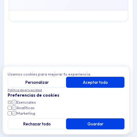
Topics covered: Gestión agente de dispositivos móviles
Article listing:
Gestión agente de dispositivos móviles
- Gestión proa
Usamos cookies para mejorar tu experiencia.
Personalizar
Aceptar todo
Política de privacidad
Preferencias de cookies
Esenciales
Analíticas
Marketing
Rechazar todo
Guardar