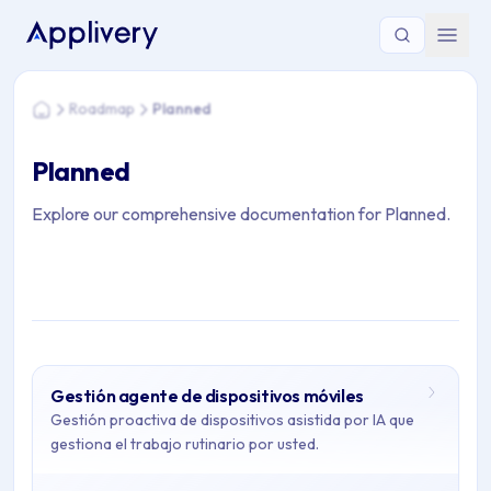
Estás aquí: Home > Roadmap > Planned
Roadmap
Planned
Home
Planned
Explore our comprehensive documentation for Planned.
Gestión agente de dispositivos móviles
Archive Contents: Planned
Gestión proactiva de dispositivos asistida por IA que
gestiona el trabajo rutinario por usted.
This collection contains 1 articles.