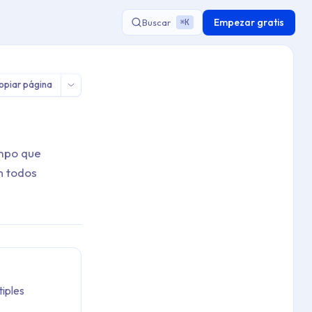
Empezar gratis
Buscar
K
⌘
opiar página
empo que
n todos
tiples