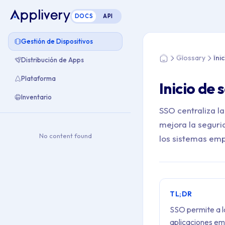
DOCS
API
Estás aquí: Home > 
Gestión de Dispositivos
Glossary
Ini
Distribución de Apps
Home
Plataforma
Inicio de 
Inventario
SSO centraliza la
mejora la seguri
No content found
los sistemas emp
TL;DR
SSO permite a lo
aplicaciones em